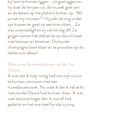
bij hem te komen liggen... Ze gaat liggen en
hij doet de lampen uit, de muziek gaat aan
en de letters op het plafond lichten op: "Wil
je met mij trouwen?" Hij pakt de ring onder
zijn kussen en gaat op een knie zitten... Ze
was overweldigd en zij volmondig JA! Ze
gingen samen het dakterras op die vol staat
met kaarsen en bloemen. De koude
champagne staat klaar en ze proosten op de
liefde voor elkaar!
Klant over de eventplanner van As You
Desire:
Ik wist dat ik hulp nodig had om mijn vrouw
te kunnen verrassen met een
huwelijksaanzoek. Nu weet ik dat ik het echt
niet zonder Desiré had kunnen doen. Ik was
veel zenuwachtiger dan ik vooraf had
gedacht en het was heel fijn dat zij zorg
droeg voor eigenlijk alles. Ze heeft geweldige
creatieve ideeën die perfect aansloten bij
mijn wensen. Het was een bijzonder
moment, eigenlijk een bijzonder weekend,