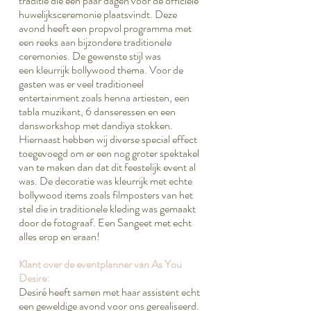
traditie die een paar dagen voor de officiële
huwelijksceremonie plaatsvindt. Deze
avond heeft een propvol programma met
een reeks aan bijzondere traditionele
ceremonies. De gewenste stijl was
een kleurrijk bollywood thema. Voor de
gasten was er veel traditioneel
entertainment zoals henna artiesten, een
tabla muzikant, 6 danseressen en een
dansworkshop met dandiya stokken.
Hiernaast hebben wij diverse special effect
toegevoegd om er een nog groter spektakel
van te maken dan dat dit feestelijk event al
was. De decoratie was kleurrijk met echte
bollywood items zoals filmposters van het
stel die in traditionele kleding was gemaakt
door de fotograaf. Een Sangeet met echt
alles erop en eraan!
Klant over de eventplanner van As You
Desire:
Desiré heeft samen met haar assistent echt
een geweldige avond voor ons gerealiseerd.