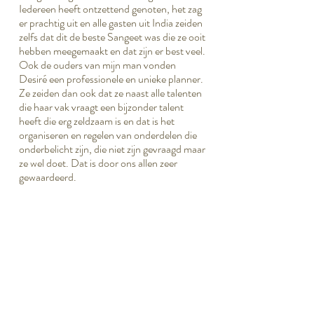
Iedereen heeft ontzettend genoten, het zag
er prachtig uit en alle gasten uit India zeiden
zelfs dat dit de beste Sangeet was die ze ooit
hebben meegemaakt en dat zijn er best veel.
Ook de ouders van mijn man vonden
Desiré een professionele en unieke planner.
Ze zeiden dan ook dat ze naast alle talenten
die haar vak vraagt een bijzonder talent
heeft die erg zeldzaam is en dat is het
organiseren en regelen van onderdelen die
onderbelicht zijn, die niet zijn gevraagd maar
ze wel doet. Dat is door ons allen zeer
gewaardeerd.
Special touches:
Henna ~ Bangles, bindi's en dandiya sticks
~ Indiase danseressen ~ Movie posters ~
Tabla muziek ~ Sangeet ceremonie
programmakaarten ~ Dans workshop ~
Indoor vuurwerk ~ Rookmachine ~
Confetti shooter ~ Kartonnen borden in de
vorm van het bruidspaar bij de entree.