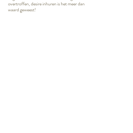
overtroffen, desire inhuren is het meer dan
waard geweest!
Special touches:
Video- & fotobooth met props ~ Wedding
dream cathers ~ Big balloons ~ Dancing
shoes kistje ~ Wegwijsborden paal ~ Geen
candy bar maar een Sweets table met kleine
taartjes, cake pops e.d.
Uitgelichte Leveranciers:
Fotograaf: Leonard Walpot | Videograaf:
Props Creations | Bruidstaart: Suger Lips
Cakes
Terug