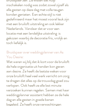
bruidspaar zelf. Ze wisten dat hulp
inschakelen nodig was zodat zowel zijzelf als
alle gasten op deze dag met volle teugen
konden genieten. Een echte stijl is niet
gedefinieerd maar het moest vooral leuk zijn
met een bruiloft uitstraling en ook lekker
Nederlands. Vandaar dat er voor een
locatie met een landelijke uitstraling is
gekozen waarbij de decoratie fris, vrolijk en
toch liefelijk is.
Bruidspaar over weddingplanner van As
You Desire:
Wat waren wij blij dat ik kort voor de bruiloft
de hele organisatie uit handen kon geven
aan desire. Ze heeft de laatste weken voor
onze bruiloft heel veel werk verricht om zorg
te dragen dat alles op de trouwdag goed zou
verlopen. Ook heeft ze alle last minute
verzoeken kunnen regelen. Samen met haar
weddingplanner assistent hebben ze de hele
dag en alle gasten in goede banen
begeleid. Ze heeft onze verwachtingen