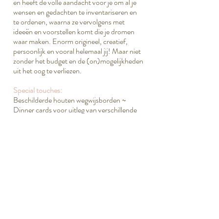
en heeft de volle aandacht voor je om al je
wensen en gedachten te inventariseren en
te ordenen, waarna ze vervolgens met
ideeën en voorstellen komt die je dromen
waar maken. Enorm origineel, creatief,
persoonlijk en vooral helemaal jij! Maar niet
zonder het budget en de (on)mogelijkheden
uit het oog te verliezen.
Special touches:
Beschilderde houten wegwijsborden ~
Dinner cards voor uitleg van verschillende
tradities ~ Glazen stolpen als centerpieces
op stapels oude boeken gedecoreerd met
vintage kettingen, bloemen en het
theekopje van oma's servies ~Aan de
deurenknoppen van de kamers een
gedecoreerd en persoonlijk fotolijstjes van
het stel dat daar zal overnachten ~
Uitnodigingen met papieren kantjes ~
Programmawaaiers met op de achterkant
van de waaier een vakje gevuld met een
zakdoekje ~ Kroonluchter gevuld met