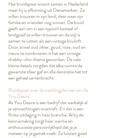
Het bruidspaar woont samen in Nederland
maar hij is afkomstig uit Denemarken. Ze
willen trouwen in zijn land, daar waar zijn
familie en vrienden nog wonen. De bruid
geeft aan om in een typisch kasteel of
landgoed te willen trouwen en de stijl is
samen te vatten als een vintage bruiloft.
Door zowel oud zilver, goud, roze, oud en
nieuw te combineren is het een vintage
shabby-chic thema geworden. De vele
kleine details zorgden dat elke ruimte de
gewenste sfeer gaf en alle decoratie het tot
een geheel samenbracht.
Bruidspaar over de weddingplanner van As
You Desire:
As You Desire is een bedrijf dat werkelijk al
je verwachtingen overtreft. En dat is een
flinke uitdaging in haar branche. Al bij de
kennismaking zorgt haar warme en
enthousiaste persoonlijkheid dat je je
meteen op je gemak voelt. Ze luistert goed