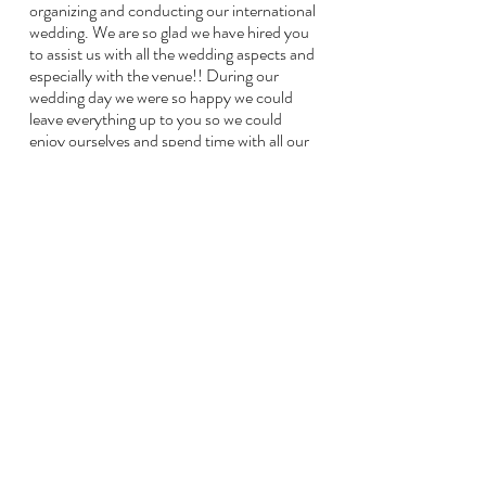
organizing and conducting our international
wedding. We are so glad we have hired you
to assist us with all the wedding aspects and
especially with the venue!! During our
wedding day we were so happy we could
leave everything up to you so we could
enjoy ourselves and spend time with all our
international guests!
Special touches:
Ingehuurde comedy host als ceremonie
spreker en gastenbegeleider ~ Pre-
wedding-day Amsterdam canal cruise ~
gepersonaliseerde kaasschaaf als
gastenbedankje.
Uitgelichte Leveranciers:
Locatie: Landgoed Duin & Kruidberg |
Videograaf: Ivory films | Bloemist: De Stijl |
Host: Adam Fields |
Terug