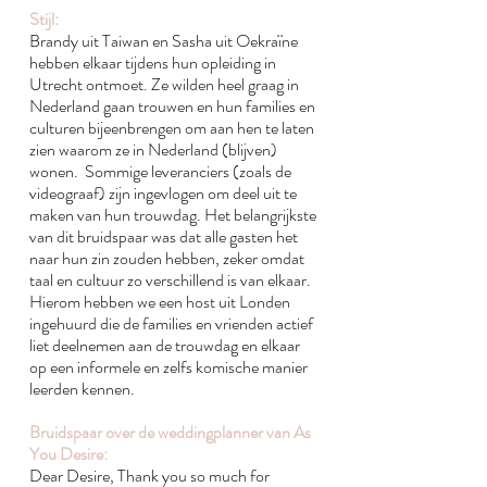
Stijl:
Brandy uit Taiwan en Sasha uit Oekraïne
hebben elkaar tijdens hun opleiding in
Utrecht ontmoet. Ze wilden heel graag in
Nederland gaan trouwen en hun families en
culturen bijeenbrengen om aan hen te laten
zien waarom ze in Nederland (blijven)
wonen. Sommige leveranciers (zoals de
videograaf) zijn ingevlogen om deel uit te
maken van hun trouwdag. Het belangrijkste
van dit bruidspaar was dat alle gasten het
naar hun zin zouden hebben, zeker omdat
taal en cultuur zo verschillend is van elkaar.
Hierom hebben we een host uit Londen
ingehuurd die de families en vrienden actief
liet deelnemen aan de trouwdag en elkaar
op een informele en zelfs komische manier
leerden kennen.
Bruidspaar over de weddingplanner van As
You Desire:
Dear Desire, Thank you so much for