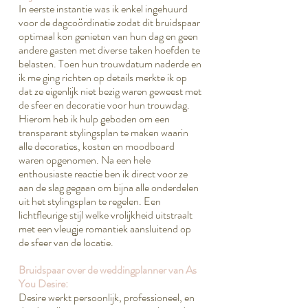
In eerste instantie was ik enkel ingehuurd
voor de dagcoördinatie zodat dit bruidspaar
optimaal kon genieten van hun dag en geen
andere gasten met diverse taken hoefden te
belasten. Toen hun trouwdatum naderde en
ik me ging richten op details merkte ik op
dat ze eigenlijk niet bezig waren geweest met
de sfeer en decoratie voor hun trouwdag.
Hierom heb ik hulp geboden om een
transparant stylingsplan te maken waarin
alle decoraties, kosten en moodboard
waren opgenomen. Na een hele
enthousiaste reactie ben ik direct voor ze
aan de slag gegaan om bijna alle onderdelen
uit het stylingsplan te regelen. Een
lichtfleurige stijl welke vrolijkheid uitstraalt
met een vleugje romantiek aansluitend op
de sfeer van de locatie.​
Bruidspaar over de weddingplanner van As
You Desire:
Desire werkt persoonlijk, professioneel, en