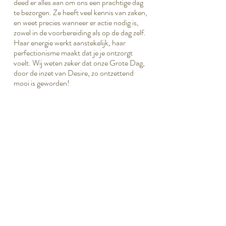
deed er alles aan om ons een prachtige dag
te bezorgen. Ze heeft veel kennis van zaken,
en weet precies wanneer er actie nodig is,
zowel in de voorbereiding als op de dag zelf.
Haar energie werkt aanstekelijk, haar
perfectionisme maakt dat je je ontzorgt
voelt. Wij weten zeker dat onze Grote Dag,
door de inzet van Desire, zo ontzettend
mooi is geworden!
Special touches:
Entree versiering met groene guirlandes en
kaarsen met een programma beschreven op
een pallet ~ Meubel inrichting ~ Lijn van
lampenstring op lagen paaltjes rondom de
locatie ~ Trouwbankje voor het bruidspaar
bij de ceremonie ~ Kindertrouwakte in stijl
van het drukwerk ~ Cocktailbar in lounge
hoek.
Uitgelichte Leveranciers:
Locatie: Jachthuis Beukenrode | Fotograaf:
Mandy Aileen | Meubels: Happy Vintage |