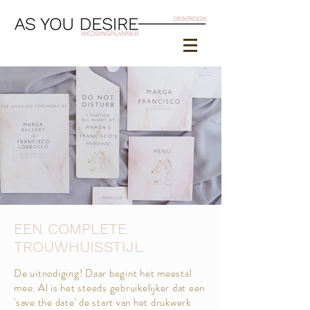
EEN COMPLETE
TROUWHUISSTIJL
De uitnodiging! Daar begint het meestal
mee. Al is het steeds gebruikelijker dat een
'save the date' de start van het drukwerk