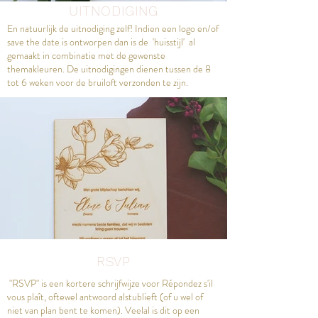
UITNODIGING
En natuurlijk de uitnodiging zelf! Indien een logo en/of
save the date is ontworpen dan is de 'huisstijl' al
gemaakt in combinatie met de gewenste
themakleuren. De uitnodigingen dienen tussen de 8
tot 6 weken voor de bruiloft verzonden te zijn.
RSVP
"RSVP" is een kortere schrijfwijze voor Répondez s'il
vous plaît, oftewel antwoord alstublieft (of u wel of
niet van plan bent te komen). Veelal is dit op een