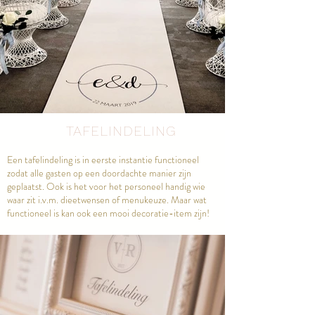
TAFELINDELING
Een tafelindeling is in eerste instantie functioneel
zodat alle gasten op een doordachte manier zijn
geplaatst. Ook is het voor het personeel handig wie
waar zit i.v.m. dieetwensen of menukeuze. Maar wat
functioneel is kan ook een mooi decoratie-item zijn!