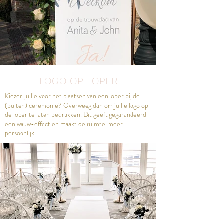
LOGO OP LOPER
Kiezen jullie voor het plaatsen van een loper bij de
(buiten) ceremonie? Overweeg dan om jullie logo op
de loper te laten bedrukken. Dit geeft gegarandeerd
een wauw-effect en maakt de ruimte meer
persoonlijk.