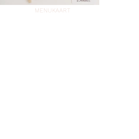
MENUKAART
Één menukaart voor alle gasten of een per tafel of
zelfs een grote display bij de entree van de diner
ruimte. Het menu kenbaar maken aan jullie gasten om
zich al te verlekkeren wat geserveerd gaat worden. In
jullie eigen persoonlijke trouwhuisstijl als puntje op de
i.
PLAATSNAAMKAART